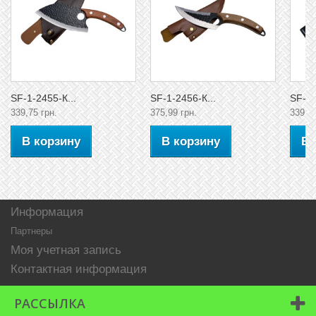
SF-1-2455-К...
SF-1-2456-К...
SF-1-
339,75 грн.
375,99 грн.
339,75
В корзину
В корзину
В 
Информация
Партнеры
Моя учетная запись
Контактная информация
РАССЫЛКА