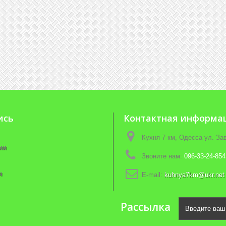
ись
Контактная информа
Кухня 7 км, Одесса ул. З
ии
Звоните нам:
096-33-24-854
я
E-mail:
kuhnya7km@ukr.net
Рассылка