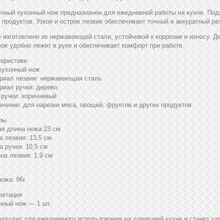
чный кухонный нож предназначен для ежедневной работы на кухне. Подх
 продуктов. Узкое и острое лезвие обеспечивает точный и аккуратный ре
 изготовлено из нержавеющей стали, устойчивой к коррозии и износу. 
ож удобно лежит в руке и обеспечивает комфорт при работе.
теристики
 кухонный нож
ериал лезвия: нержавеющая сталь
риал ручки: дерево
 ручки: коричневый
ачение: для нарезки мяса, овощей, фруктов и других продуктов
ры
я длина ножа:23 см
а лезвия: 13,5 см
а ручки: 10,5 см
Ширина лезвия: 1,9 см • Толщ
ножа: 86г
ектация
нный нож — 1 шт.
дходит для ежедневного использования на домашней кухне и станет у