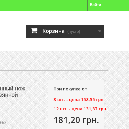
Войти
Корзина
(пусто)
онный нож
При покупке от
евянной
3 шт. - цена
158,55 грн.
12 шт. - цена
131,37 грн.
181,20 грн.
вар