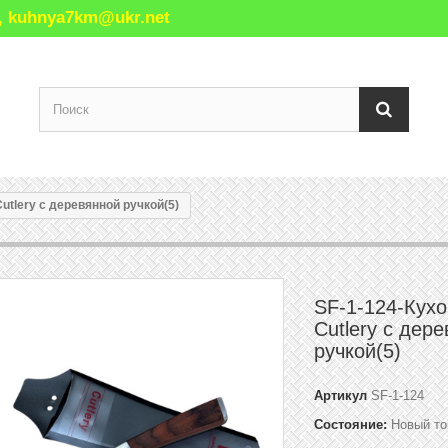
77, kuhnya7km@ukr.net
utlery с деревянной ручкой(5)
SF-1-124-Кух
Cutlery с дер
ручкой(5)
Артикул
SF-1-124
Состояние:
Новый то