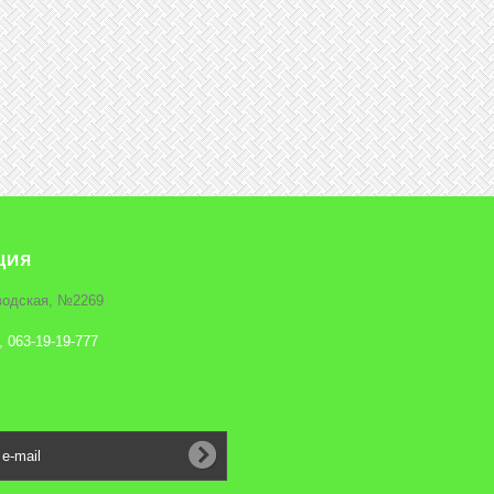
ция
аводская, №2269
, 063-19-19-777