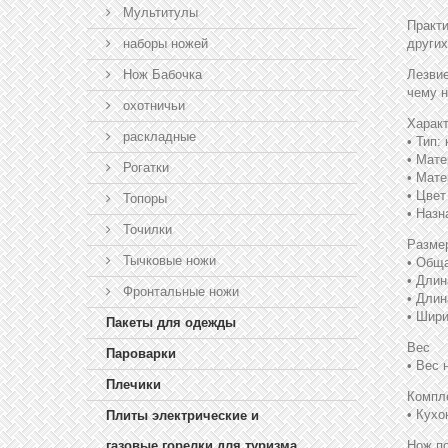
Мультитулы
Практи
наборы ножей
других
Нож Бабочка
Лезвие
чему н
охотничьи
Харак
раскладные
• Тип:
• Мат
Рогатки
• Мате
• Цвет
Топоры
• Назн
Точилки
Разме
Тычковые ножи
• Обща
• Длин
Фронтальные ножи
• Длин
• 
Пакеты для одежды
Вес
Пароварки
• Вес 
Плечики
Компл
• Кухо
Плиты электрические и
газовые,горелки для туризма
Нож по