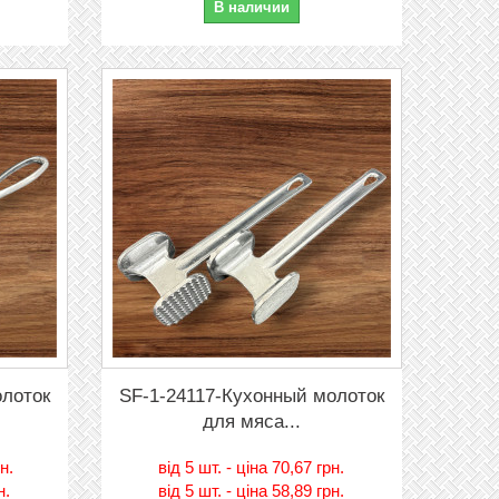
В наличии
олоток
SF-1-24117-Кухонный молоток
для мяса...
рн.
вiд
5 шт. - цiна 70,67 грн.
н.
вiд
5 шт. - цiна 58,89 грн.