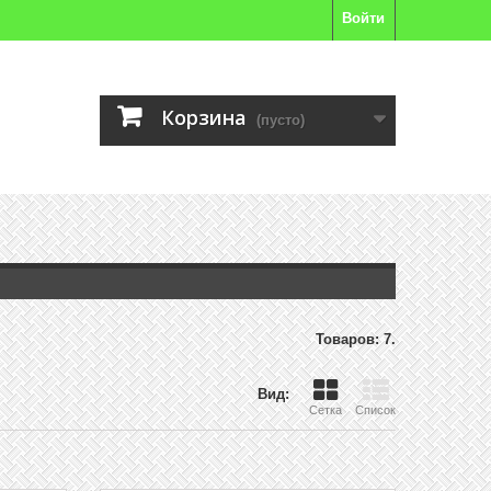
Войти
Корзина
(пусто)
Товаров: 7.
Вид:
Сетка
Список