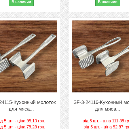
В наличии
В наличии
24115-Кухонный молоток
SF-3-24116-Кухонный м
для мяса...
для мяса...
iд
5 шт. - цiна 95,13 грн.
вiд
5 шт. - цiна 111,89 г
iд
5 шт. - цiна 79,28 грн.
вiд
5 шт. - цiна 92,87 гр