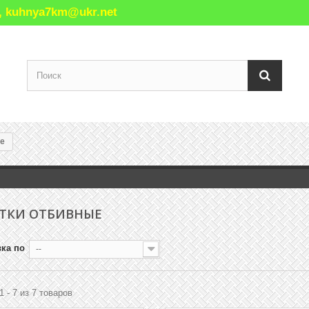
77, kuhnya7km@ukr.net
е
ТКИ ОТБИВНЫЕ
ка по
--
1 - 7 из 7 товаров