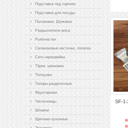
Подставка под горячее
Подставки для посуды
Половники, Шумовки
Разрыхлители мяса
Рыбочистки
Силиконовые кисточки, лопатки
Сито нержавейка
Тёрки, шинковки
Толкушки
Топоры разделочные
Фрукторезки
SF-1-
Чесночницы
Шпажки
Щипчики кухонные
в
в
Экономки