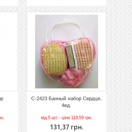
ор
C-2423 Банный набор Сердце,
4ед.
рн.
вiд
5 шт. - цiна 119,59 грн.
131,37 грн.