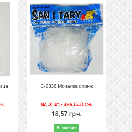
вица
C-2336 Мочалка спонж
рн.
вiд
10 шт. - цiна 16,31 грн.
18,57 грн.
В наличии