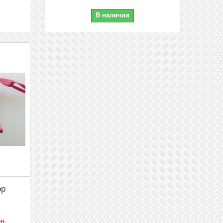
В наличии
ор
рн.