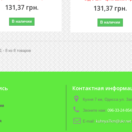
131,37 грн.
131,37 грн.
В наличии
В наличии
1 - 8 из 8 товаров
ись
Контактная информа
Кухня 7 км, Одесса ул. З
ии
Звоните нам:
096-33-24-854
я
E-mail:
kuhnya7km@ukr.net