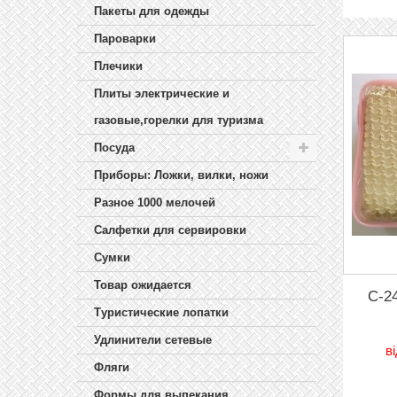
Пакеты для одежды
Пароварки
Плечики
Плиты электрические и
газовые,горелки для туризма
Посуда
Приборы: Ложки, вилки, ножи
Разное 1000 мелочей
Салфетки для сервировки
Сумки
Товар ожидается
C-2
Туристические лопатки
Удлинители сетевые
в
Фляги
Формы для выпекания