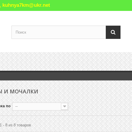
77, kuhnya7km@ukr.net
Ы И МОЧАЛКИ
ка по
--
1 - 8 из 8 товаров