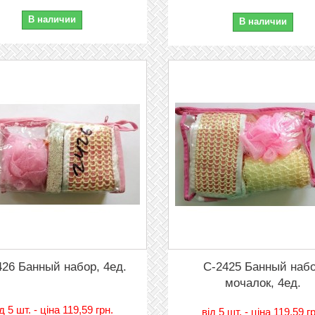
В наличии
В наличии
426 Банный набор, 4ед.
C-2425 Банный наб
мочалок, 4ед.
iд
5 шт. - цiна 119,59 грн.
вiд
5 шт. - цiна 119,59 г