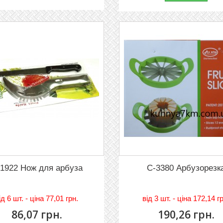
1922 Нож для арбуза
C-3380 Арбузорезк
iд
6 шт. - цiна 77,01 грн.
вiд
3 шт. - цiна 172,14 г
86,07 грн.
190,26 грн.