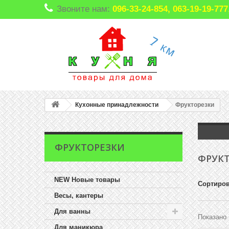
Звоните нам:
096-33-24-854, 063-19-19-7
Кухонные принадлежности
Фрукторезки
ФРУКТОРЕЗКИ
ФРУК
NEW Новые товары
Сортиров
Весы, кантеры
Для ванны
Показано 
Для маникюра