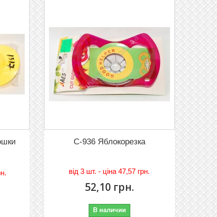
ошки
C-936 Яблокорезка
вiд
3 шт. - цiна 47,57 грн.
рн.
52,10 грн.
В наличии