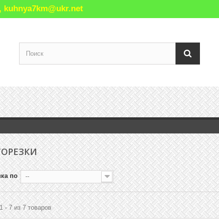
77, kuhnya7km@ukr.net
ТОРЕЗКИ
ка по
--
1 - 7 из 7 товаров