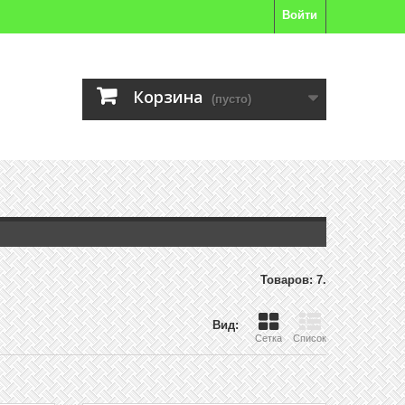
Войти
Корзина
(пусто)
Товаров: 7.
Вид:
Сетка
Список