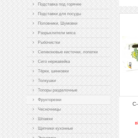
Подставка под горячее
Подставки для посуды
Половники, Шумовки
Разрыхлители мяса
Рыбочистки
Силиконовые кисточки, лопатки
Сито нержавейка
Тёрки, шинковки
Толкушки
Топоры разделочные
Фрукторезки
C-
Чесночницы
Шпажки
в
Щипчики кухонные
Экономки