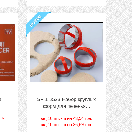
НОВОЕ
а
SF-1-2523-Набор круглых
форм для печенья...
рн.
вiд
10 шт. - цiна 43,94 грн.
вiд
10 шт. - цiна 36,69 грн.