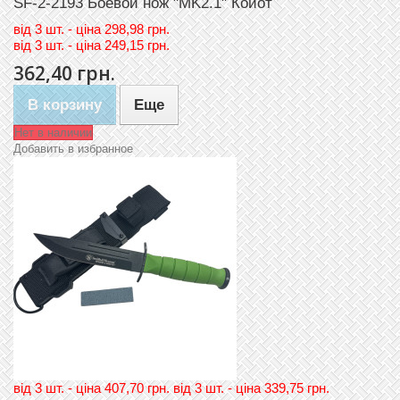
SF-2-2193 Боевой нож "MK2.1" Койот
вiд
3 шт. - цiна 298,98 грн.
вiд
3 шт. - цiна 249,15 грн.
362,40 грн.
В корзину
Еще
Нет в наличии
Добавить в избранное
вiд 3 шт. - цiна 407,70 грн. вiд 3 шт. - цiна 339,75 грн.