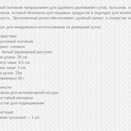
ый половник предназначен для удобного разливания супов, бульонов, с
икона, который безопасен для пищевых продуктов и подходит для исполь
ность. Эргономичная ручка обеспечивает удобный захват, а отверстие н
ит для ежедневного использования на домашней кухне.
еристики:
 кухонный половник
риал: силикон
: белый (мраморный рисунок)
я длина: 28 см
етр чаши: 8,5 см
ина чаши: 3 см
а ручки: 23м
 примерно 90 г
нности:
пасен для антипригарной посуды
остойкий материал
ерстие для подвешивания
ектация:
вник кухонный — 1 шт.