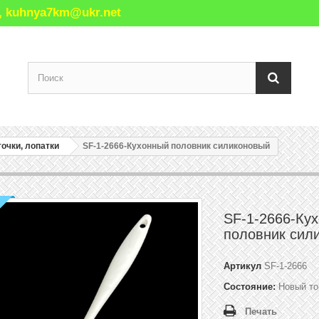
77, kuhnya7km@ukr.net
очки, лопатки
SF-1-2666-Кухонный половник силиконовый
SF-1-2666-Ку
половник сил
Артикул
SF-1-2666
Состояние:
Новый то
Печать