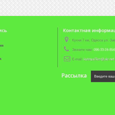
ись
Контактная информа
Кухня 7 км, Одесса ул. З
ии
Звоните нам:
096-33-24-854
я
E-mail:
kuhnya7km@ukr.net
Рассылка