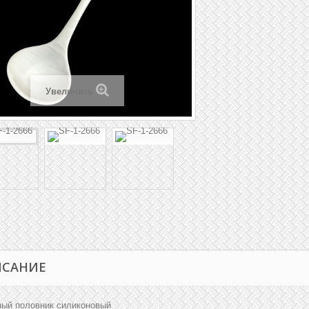
Увеличить
ИСАНИЕ
ный половник силиконовый