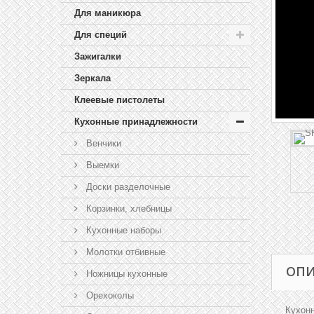
Для маникюра
Для специй
Зажигалки
Зеркала
Клеевые пистолеты
Кухонные принадлежности
Венчики
Выемки
Доски разделочные
Корзинки, хлебницы
Кухонные наборы
Молотки отбивные
ОП
Ножницы кухонные
Орехоколы
Кухон