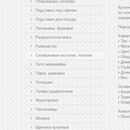
Открывашки, штопора
Кухонн
Подставка под горячее
из сил
поверх
Подставки для посуды
Подход
Половники, Шумовки
Характ
Разрыхлители мяса
• Тип:
Рыбочистки
• Мате
• Цвет
Силиконовые кисточки, лопатки
• Обща
• Диам
Сито нержавейка
• Глуб
• Длин
Тёрки, шинковки
• Вес:
Толкушки
Особе
Топоры разделочные
• Безо
• Терм
Фрукторезки
• Отв
Чесночницы
Компл
• Поло
Шпажки
Щипчики кухонные