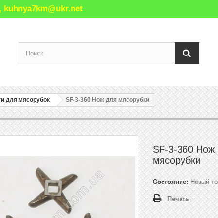
77, kuhnya7km@ukr.net
ти для мясорубок
SF-3-360 Нож для мясорубки
SF-3-360 Нож
мясорубки
Состояние:
Новый то
Печать