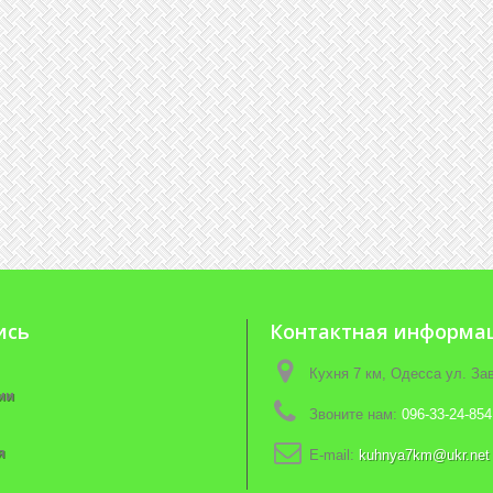
ись
Контактная информа
Кухня 7 км, Одесса ул. З
ии
Звоните нам:
096-33-24-854
я
E-mail:
kuhnya7km@ukr.net